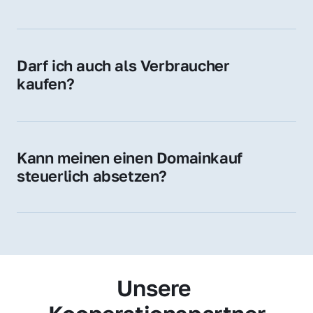
Diese Endungen stehen für regionale 
Zugehörigkeit und genießen im jeweiligen 
Land hohes Vertrauen – ein klarer Vorteil für 
Darf ich auch als Verbraucher 
Ihr Marketing und Ihre Zielgruppe.
kaufen?
Wir verkaufen grundsätzlich an 
Unternehmen. Wenn Sie jedoch an einer 
Namensdomain interessiert sind, können Sie 
Kann meinen einen Domainkauf 
uns gerne trotzdem kontaktieren – wir 
steuerlich absetzen?
prüfen Ihr Anliegen individuell.
Ja, für Unternehmen kann der Domainkauf 
als Betriebsausgabe steuerlich geltend 
gemacht werden – fragen Sie im Zweifel 
Ihren Steuerberater.
Unsere 