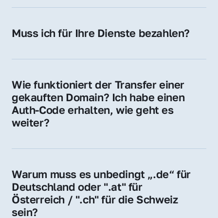
späteren Betrieb der Domain (z. B. beim 
Hosting-Anbieter) fallen geringe laufende 
Muss ich für Ihre Dienste bezahlen?
Gebühren an. Diese bewegen sich für .de 
Nein, bei uns zahlen Sie nur den Kaufpreis 
Domains bei ca. 5€ / Jahr
der Domain – ohne zusätzliche Vermittlungs- 
oder Servicegebühren.
Wie funktioniert der Transfer einer 
gekauften Domain? Ich habe einen 
Auth-Code erhalten, wie geht es 
weiter?
Mit dem Auth-Code beauftragen Sie Ihren 
Provider, die Domain zu übernehmen. Gerne 
begleiten wir Sie bei diesem einfachen und 
Warum muss es unbedingt „.de“ für 
schnellen Prozess.
Deutschland oder ".at" für 
Österreich / ".ch" für die Schweiz 
sein?